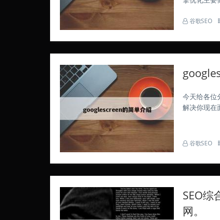
关注本站，
谷歌SEO
论上可覆盖3
googl
今天给各位分
解决你现在
览器的精彩
传”按钮将截
谷歌SEO
SEO综
网。