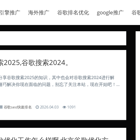
引擎推广
海外推广
谷歌排名优化
google推广
谷
2025,谷歌搜索2024。
享谷歌搜索2025的知识，其中也会对谷歌搜索2024进行解
碰巧解决你现在面临的问题，别忘了关注本站，现在开始吧！
嫌违反反垄断法,市场监管总局依法决定立案调查 市场监管总局
司涉嫌违反《中华人民共和国...
谷歌seo快速排名
2026.04.03
1091
歌优化工作怎么样啊,北京谷歌优化方