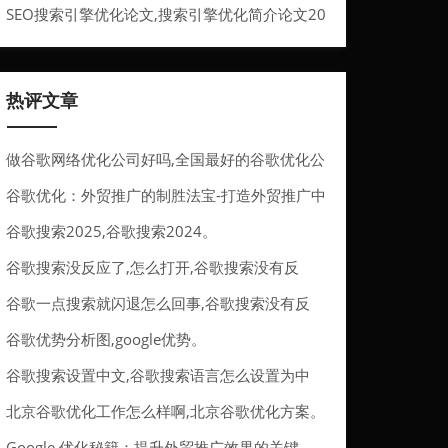
索引擎入口
SEO搜索引擎优化论文,搜索引擎优化简介论文20
00字。
热评文章
做谷歌网络优化公司好吗,全国最好的谷歌优化公
司。
谷歌优化：外贸推广的制胜法宝-打造外贸推广中
的高排名网站
谷歌搜索2025,谷歌搜索2024。
谷歌搜索没反应了,怎么打开,谷歌搜索没有反
应。
谷歌一点搜索就闪退怎么回事,谷歌搜索没有反
应。
谷歌优势分析图,google优势。
谷歌搜索设置中文,谷歌搜索语言怎么设置为中
文。
北京谷歌优化工作怎么样啊,北京谷歌优化方案。
Google 优化秘籍：提升外贸推广效果的关键