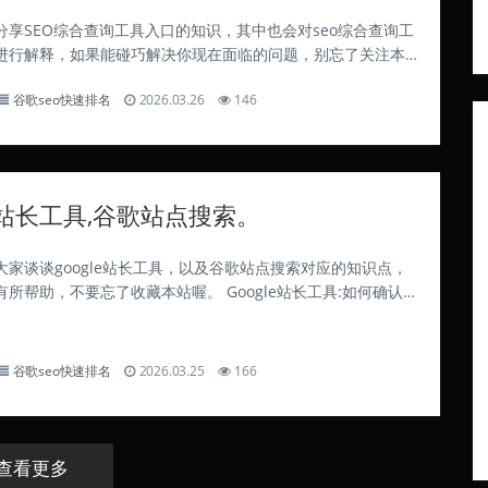
分享SEO综合查询工具入口的知识，其中也会对seo综合查询工
进行解释，如果能碰巧解决你现在面临的问题，别忘了关注本
吧！aso优化网站？ SEO指搜索引擎优化SEO综合查询工具入
谷歌seo快速排名
2026.03.26
146
搜索引擎营销，ASO...
le站长工具,谷歌站点搜索。
大家谈谈google站长工具，以及谷歌站点搜索对应的知识点，
所帮助，不要忘了收藏本站喔。 Google站长工具:如何确认某
影响流量 可以通过Google站长工具查看具体页面的展示和点
据判断页面流...
谷歌seo快速排名
2026.03.25
166
查看更多