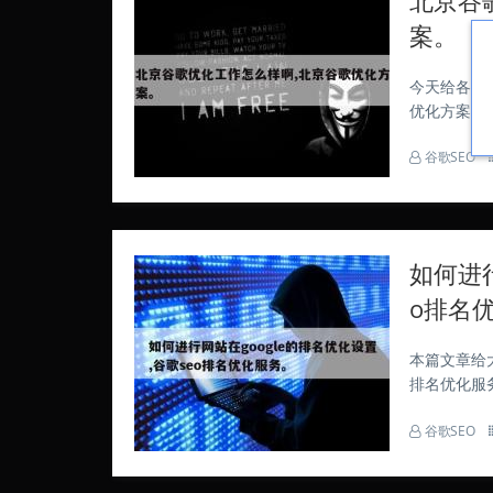
案。
今天给各位
优化方案进
站，现在开
谷歌SEO
措解决住房
如何进行
o排名
本篇文章给大
排名优化服
喔。 aso
谷歌SEO
工具，可帮助