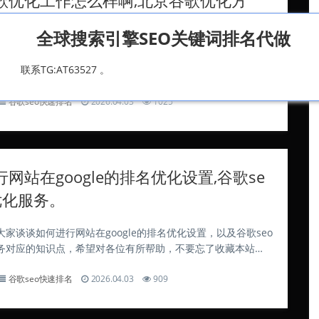
全球搜索引擎SEO关键词排名代做
分享北京谷歌优化工作怎么样啊的知识，其中也会对北京谷歌
联系TG:AT63527 。
行解释，如果能碰巧解决你现在面临的问题，别忘了关注本
始吧！让年轻人如何想生、敢生三胎?这些问题已经解决了 多举
谷歌seo快速排名
2026.04.03
1025
难题，提升结婚率日韩经验显示，仅完善...
网站在google的排名优化设置,谷歌se
优化服务。
家谈谈如何进行网站在google的排名优化设置，以及谷歌seo
务对应的知识点，希望对各位有所帮助，不要忘了收藏本站
优化工具网站 ASO114是一款针对安卓市场ASO优化的数据分析
谷歌seo快速排名
2026.04.03
909
用户了解应用在安...