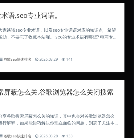
业术语,seo专业词语。
大家谈谈seo专业术语，以及seo专业词语对应的知识点，希望
帮助，不要忘了收藏本站喔。 seo的专业术语有哪些? 电商专业
EO（搜索优化）定义：SEO是利用电商平台（如淘宝）搜索排名
优化产品标题、描...
谷歌seo快速排名
2026.03.29
141
索屏蔽怎么关,谷歌浏览器怎么关闭搜索
分享谷歌搜索屏蔽怎么关的知识，其中也会对谷歌浏览器怎么
进行解释，如果能碰巧解决你现在面临的问题，别忘了关注本
始吧！谷歌浏览器地址栏搜索历史怎么关闭_Chrome清除与禁
谷歌seo快速排名
2026.03.28
133
录方法... 1、通过清除浏...