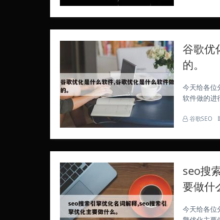
谷歌优
的。
今天给各位
软件做的进
站，现在开始
谷歌SEO
WO是一个英
seo搜
要做什
今天给各位
擎优化主要