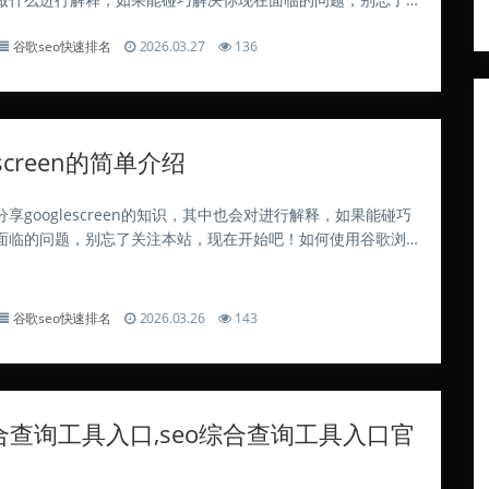
现在开始吧！ASO优化关键词数量 覆盖数量上限：一个App理
谷歌seo快速排名
2026.03.27
136
0000个以上关键词，活...
escreen的简单介绍
享googlescreen的知识，其中也会对进行解释，如果能碰巧
面临的问题，别忘了关注本站，现在开始吧！如何使用谷歌浏
截图和屏幕录制? 单击“保存”按钮将截图保存到本地，或选择“上
图上传到指定位置...
谷歌seo快速排名
2026.03.26
143
合查询工具入口,seo综合查询工具入口官