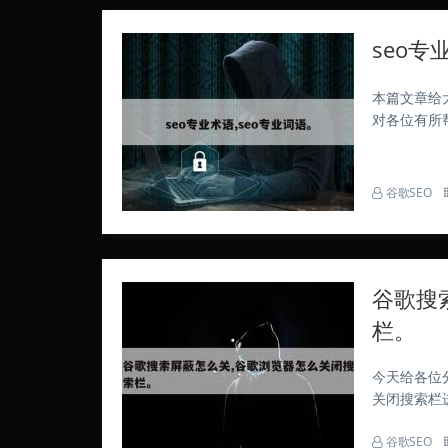
seo专
本篇文章给
对各位有所
术语介绍S
的规则，通过
谷歌SEO
谷歌搜
栏。
今天给各位
关闭搜索栏
站，现在开
谷歌SEO
用地址栏搜索记