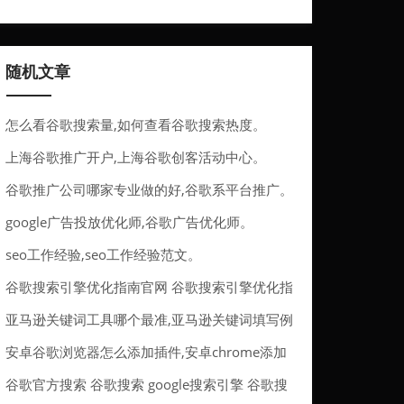
广
随机文章
怎么看谷歌搜索量,如何查看谷歌搜索热度。
上海谷歌推广开户,上海谷歌创客活动中心。
谷歌推广公司哪家专业做的好,谷歌系平台推广。
google广告投放优化师,谷歌广告优化师。
seo工作经验,seo工作经验范文。
谷歌搜索引擎优化指南官网 谷歌搜索引擎优化指
南官网下载
亚马逊关键词工具哪个最准,亚马逊关键词填写例
子。
安卓谷歌浏览器怎么添加插件,安卓chrome添加
插件。
谷歌官方搜索 谷歌搜索 google搜索引擎 谷歌搜