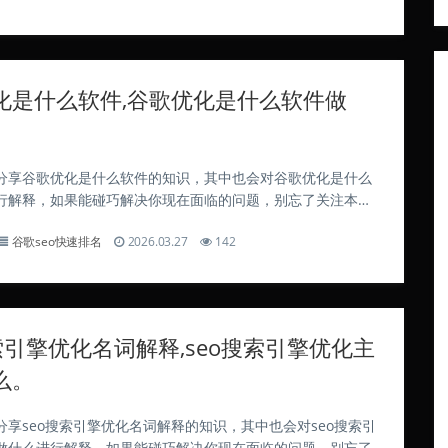
化是什么软件,谷歌优化是什么软件做
分享谷歌优化是什么软件的知识，其中也会对谷歌优化是什么
行解释，如果能碰巧解决你现在面临的问题，别忘了关注本
吧！“GWO”具体指什么? GWO是指“全球工作运营”。定义：G
谷歌seo快速排名
2026.03.27
142
文缩写谷歌优化是什么软件，...
索引擎优化名词解释,seo搜索引擎优化主
么。
分享seo搜索引擎优化名词解释的知识，其中也会对seo搜索引
做什么进行解释，如果能碰巧解决你现在面临的问题，别忘了