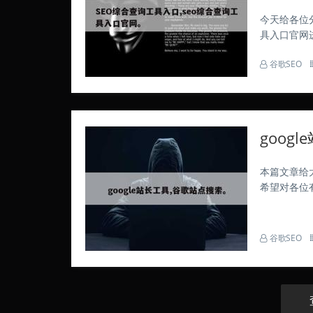
今天给各位
具入口官网
站，现在开始
谷歌SEO
口，SEM指
goog
本篇文章给
希望对各位有
个页面删除不
击数，依据数
谷歌SEO