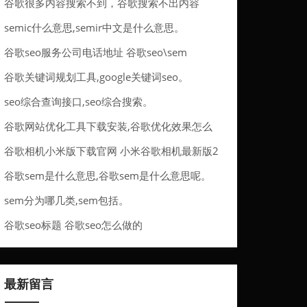
谷歌很多内容搜索不到，谷歌搜索不出内容
semic什么意思,semir中文是什么意思。
谷歌seo服务公司电话地址 谷歌seo\sem
谷歌关键词规划工具,google关键词seo。
seo综合查询接口,seo综合搜索。
谷歌网站优化工具下载安装,谷歌优化效果怎么
样。
谷歌相机小米版下载官网 小米谷歌相机最新版2
021
谷歌sem是什么意思,谷歌sem是什么意思呢。
sem分为哪几类,sem包括。
谷歌seo标题 谷歌seo怎么做的
最新留言