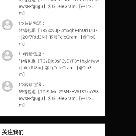
8wXFFfgugB】客服TeleGram:【@TrxE
m】
trx转错包退：
转错包退【TRSxovBJF2m5qhF4hUrH7B7
1j2Qf7Rtd3N】客服TeleGram:【@TrxE
m】
trx转错包退：
转错包退【TGzDjd9sFGyDYP8Y1hgMtww
eJhkJxfU8ix】客服TeleGram:【@TrxE
m】
trx转错包退：
转错包退【TDt9tMoi2S6NzHV61S7xuY58
8wXFFfgugB】客服TeleGram:【@TrxE
m】
关注我们