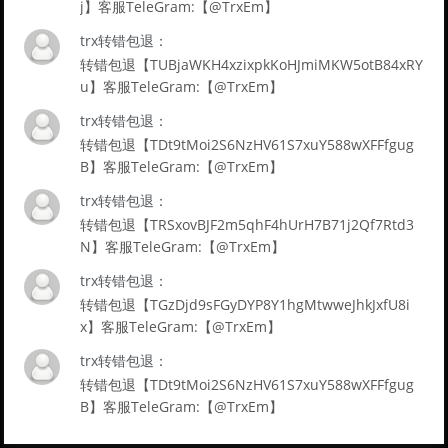
j】客服TeleGram:【@TrxEm】
trx转错包退：
转错包退【TUBjaWKH4xzixpkKoHJmiMKW5otB84xRY
u】客服TeleGram:【@TrxEm】
trx转错包退：
转错包退【TDt9tMoi2S6NzHV61S7xuY588wXFFfgug
B】客服TeleGram:【@TrxEm】
trx转错包退：
转错包退【TRSxovBJF2m5qhF4hUrH7B71j2Qf7Rtd3
N】客服TeleGram:【@TrxEm】
trx转错包退：
转错包退【TGzDjd9sFGyDYP8Y1hgMtwweJhkJxfU8i
x】客服TeleGram:【@TrxEm】
trx转错包退：
转错包退【TDt9tMoi2S6NzHV61S7xuY588wXFFfgug
B】客服TeleGram:【@TrxEm】