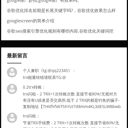
谷歌优化排名前期是长尾关键字吗?，谷歌优化效果怎么样
googlescreen的简单介绍
谷歌seo搜索引擎优化规则有哪些内容,谷歌优化关键词挖
掘。
最新留言
个人兼职《tg:@qq22345》：
trx能量转错请联系TG:@
0.2trx转账：
trx闪租 - 2 TRX=1次转账次数 直接节省80%!无视对方
有没有U或者是否交易所,低于 2 TRX的都是钓鱼的骗子-
复制地址【THXfhfV6ThhYzt7d8mm4KL3dE5LWBbwb
3s】转 2 TRX即可0手续费转账!TG机器人: @jzzTRXbot
trx闪租：
官网: https://jzztrx.com
节省TRX手续费 - 2 TRX=1次转账次数 直接节省80%!无