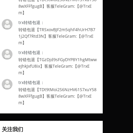
8wXFFfgugB】客服TeleGram:【@TrxE
m】
trx转错包退：
转错包退【TRSxovBJF2m5qhF4hUrH7B7
1j2Qf7Rtd3N】客服TeleGram:【@TrxE
m】
trx转错包退：
转错包退【TGzDjd9sFGyDYP8Y1hgMtww
eJhkJxfU8ix】客服TeleGram:【@TrxE
m】
trx转错包退：
转错包退【TDt9tMoi2S6NzHV61S7xuY58
8wXFFfgugB】客服TeleGram:【@TrxE
m】
关注我们