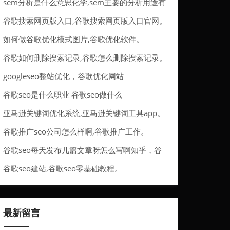
sem分析是什么意思化学,sem主要的分析用途有
哪些。
谷歌搜索网页版入口,谷歌搜索网页版入口官网。
如何做谷歌优化模式图片,谷歌优化软件。
谷歌如何删除搜索记录,谷歌怎么删除搜索记录。
googleseo整站优化，谷歌优化网站
谷歌seo是什么职业 谷歌seo做什么
亚马逊关键词优化系统,亚马逊关键词工具app。
谷歌推广seo公司怎么样啊,谷歌推广工作。
谷歌seo每天发布几篇文章呀怎么写啊知乎，谷
歌seo每天写文章有用吗
谷歌seo建站,谷歌seo零基础教程。
最新留言