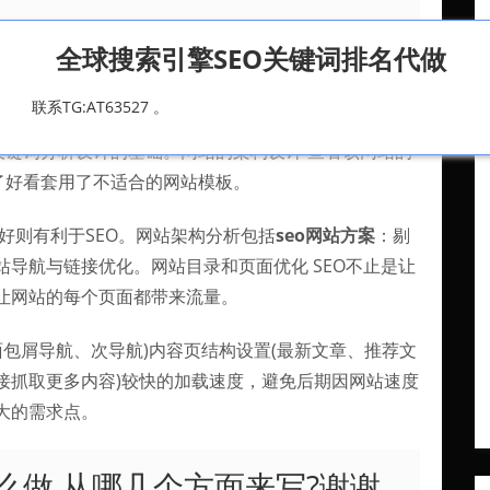
全球搜索引擎SEO关键词排名代做
对手网站、搜索引擎的内容分析包含搜索指数、收录
联系TG:AT63527 。
seo网站方案
，这些数据着重需要从时间维度、地域性
关键词分析设计的基础。网站的架构设计 查看该网站的
了好看套用了不适合的网站模板。
好则有利于SEO。网站架构分析包括
seo网站方案
：剔
导航与链接优化。网站目录和页面优化 SEO不止是让
让网站的每个页面都带来流量。
面包屑导航、次导航)内容页结构设置(最新文章、推荐文
接抓取更多内容)较快的加载速度，避免后期因网站速度
大的需求点。
么做,从哪几个方面来写?谢谢