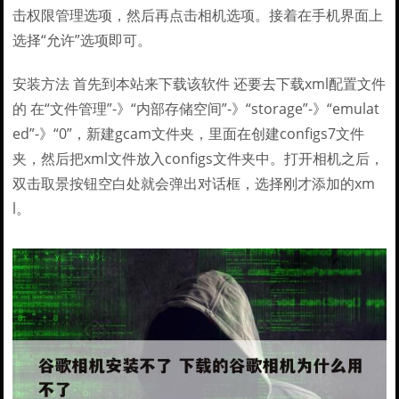
击权限管理选项，然后再点击相机选项。接着在手机界面上
选择“允许”选项即可。
安装方法 首先到本站来下载该软件 还要去下载xml配置文件
的 在“文件管理”-》“内部存储空间”-》“storage”-》“emulat
ed”-》“0”，新建gcam文件夹，里面在创建configs7文件
夹，然后把xml文件放入configs文件夹中。打开相机之后，
双击取景按钮空白处就会弹出对话框，选择刚才添加的xm
l。