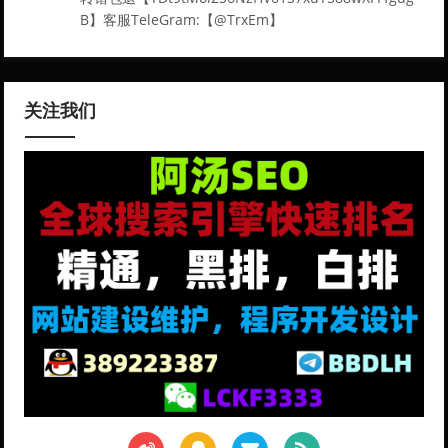
B】客服TeleGram:【@TrxEm】
关注我们