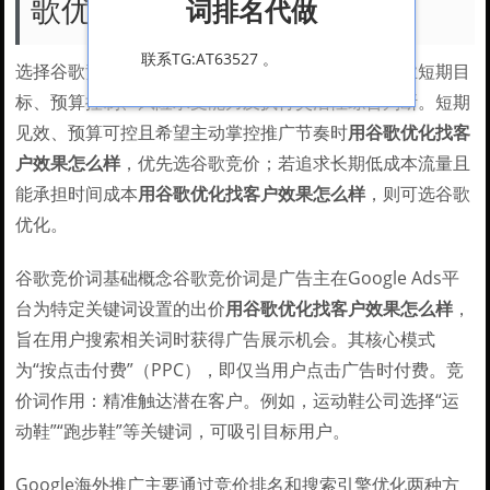
歌优化?
词排名代做
联系TG:AT63527 。
选择谷歌竞价（点击付费）还是谷歌优化需结合企业短期目
标、预算控制、风险承受能力及执行灵活性综合判断。短期
见效、预算可控且希望主动掌控推广节奏时
用谷歌优化找客
户效果怎么样
，优先选谷歌竞价；若追求长期低成本流量且
能承担时间成本
用谷歌优化找客户效果怎么样
，则可选谷歌
优化。
谷歌竞价词基础概念谷歌竞价词是广告主在Google Ads平
台为特定关键词设置的出价
用谷歌优化找客户效果怎么样
，
旨在用户搜索相关词时获得广告展示机会。其核心模式
为“按点击付费”（PPC），即仅当用户点击广告时付费。竞
价词作用：精准触达潜在客户。例如，运动鞋公司选择“运
动鞋”“跑步鞋”等关键词，可吸引目标用户。
Google海外推广主要通过竞价排名和搜索引擎优化两种方