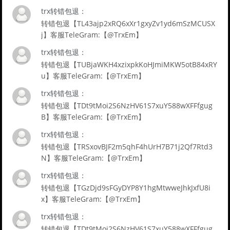
trx转错包退：
转错包退【TL43ajp2xRQ6xXr1gxyZv1yd6mSzMCUSX
j】客服TeleGram:【@TrxEm】
trx转错包退：
转错包退【TUBjaWKH4xzixpkKoHJmiMKW5otB84xRY
u】客服TeleGram:【@TrxEm】
trx转错包退：
转错包退【TDt9tMoi2S6NzHV61S7xuY588wXFFfgug
B】客服TeleGram:【@TrxEm】
trx转错包退：
转错包退【TRSxovBJF2m5qhF4hUrH7B71j2Qf7Rtd3
N】客服TeleGram:【@TrxEm】
trx转错包退：
转错包退【TGzDjd9sFGyDYP8Y1hgMtwweJhkJxfU8i
x】客服TeleGram:【@TrxEm】
trx转错包退：
转错包退【TDt9tMoi2S6NzHV61S7xuY588wXFFfgug