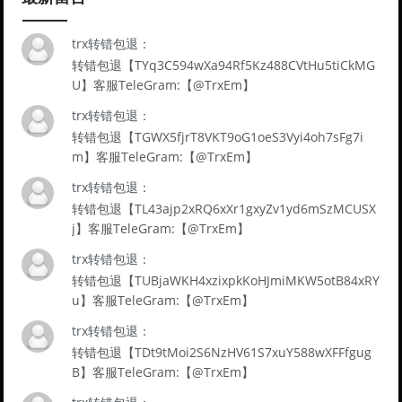
trx转错包退：
转错包退【TYq3C594wXa94Rf5Kz488CVtHu5tiCkMG
U】客服TeleGram:【@TrxEm】
trx转错包退：
转错包退【TGWX5fjrT8VKT9oG1oeS3Vyi4oh7sFg7i
m】客服TeleGram:【@TrxEm】
trx转错包退：
转错包退【TL43ajp2xRQ6xXr1gxyZv1yd6mSzMCUSX
j】客服TeleGram:【@TrxEm】
trx转错包退：
转错包退【TUBjaWKH4xzixpkKoHJmiMKW5otB84xRY
u】客服TeleGram:【@TrxEm】
trx转错包退：
转错包退【TDt9tMoi2S6NzHV61S7xuY588wXFFfgug
B】客服TeleGram:【@TrxEm】