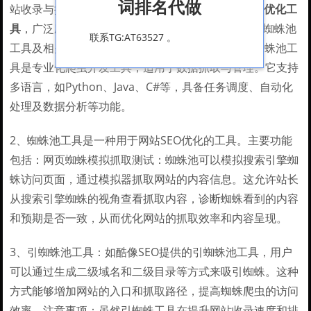
词排名代做
站收录与排名
SEO站长优化工具
的技术工具
SEO站长优化工
具
，广泛应用于SEO领域。主流
SEO站长优化工具
的蜘蛛池
联系TG:AT63527 。
工具及相关信息如下
SEO站长优化工具
：云优超级蜘蛛池工
具是专业化爬虫开发工具，适用于数据抓取与管理。它支持
多语言，如Python、Java、C#等，具备任务调度、自动化
处理及数据分析等功能。
2、蜘蛛池工具是一种用于网站SEO优化的工具。主要功能
包括：网页蜘蛛模拟抓取测试：蜘蛛池可以模拟搜索引擎蜘
蛛访问页面，通过模拟器抓取网站的内容信息。这允许站长
从搜索引擎蜘蛛的视角查看抓取内容，诊断蜘蛛看到的内容
和预期是否一致，从而优化网站的抓取效率和内容呈现。
3、引蜘蛛池工具：如酷像SEO提供的引蜘蛛池工具，用户
可以通过生成二级域名和二级目录等方式来吸引蜘蛛。这种
方式能够增加网站的入口和抓取路径，提高蜘蛛爬虫的访问
效率。注意事项：虽然引蜘蛛工具在提升网站收录速度和排