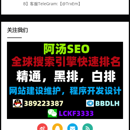
B】客服TeleGram:【@TrxEm】
关注我们