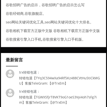
配置
谷歌招聘广告的启示，谷歌招聘广告的启示怎么写
谷歌经销商,谷歌旗舰店。
seo网站关键词优化工具,seo网站关键词优化十大排名。
谷歌相机下载官方正版中文版 谷歌相机下载官方正版中文版
安装
谷歌搜索引擎入口手机,谷歌搜索引擎入口手机版。
最新留言
trx转错包退：
转错包退【TYq3C594wXa94Rf5Kz488CVtHu5tiCkMG
U】客服TeleGram:【@TrxEm】
trx转错包退：
转错包退【TGWX5fjrT8VKT9oG1oeS3Vyi4oh7sFg7i
m】客服TeleGram:【@TrxEm】