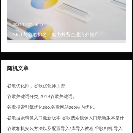
2024-10-27
234
SEO 与谷歌排名：助力外贸企业海外推广
随机文章
谷歌优化师，谷歌优化师工资
谷歌关键词分类,2019谷歌关键词。
谷歌搜索引擎优化seo,谷歌网站seo站内优化。
谷歌搜索镜像入口最新版本 谷歌搜索镜像入口最新版本是什
么
谷歌相机安装方法以及配置导入/库导入教程 谷歌相机 导入