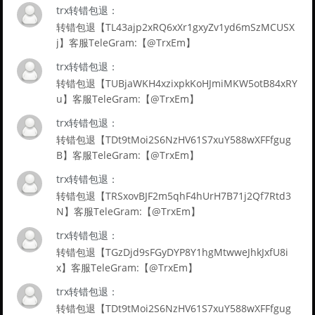
trx转错包退：
转错包退【TL43ajp2xRQ6xXr1gxyZv1yd6mSzMCUSX
j】客服TeleGram:【@TrxEm】
trx转错包退：
转错包退【TUBjaWKH4xzixpkKoHJmiMKW5otB84xRY
u】客服TeleGram:【@TrxEm】
trx转错包退：
转错包退【TDt9tMoi2S6NzHV61S7xuY588wXFFfgug
B】客服TeleGram:【@TrxEm】
trx转错包退：
转错包退【TRSxovBJF2m5qhF4hUrH7B71j2Qf7Rtd3
N】客服TeleGram:【@TrxEm】
trx转错包退：
转错包退【TGzDjd9sFGyDYP8Y1hgMtwweJhkJxfU8i
x】客服TeleGram:【@TrxEm】
trx转错包退：
转错包退【TDt9tMoi2S6NzHV61S7xuY588wXFFfgug