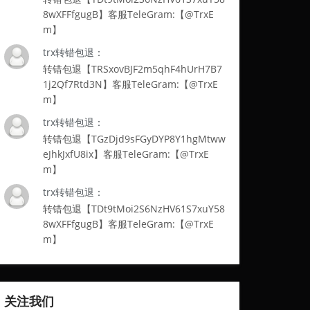
8wXFFfgugB】客服TeleGram:【@TrxE
m】
trx转错包退：
转错包退【TRSxovBJF2m5qhF4hUrH7B7
1j2Qf7Rtd3N】客服TeleGram:【@TrxE
m】
trx转错包退：
转错包退【TGzDjd9sFGyDYP8Y1hgMtww
eJhkJxfU8ix】客服TeleGram:【@TrxE
m】
trx转错包退：
转错包退【TDt9tMoi2S6NzHV61S7xuY58
8wXFFfgugB】客服TeleGram:【@TrxE
m】
关注我们