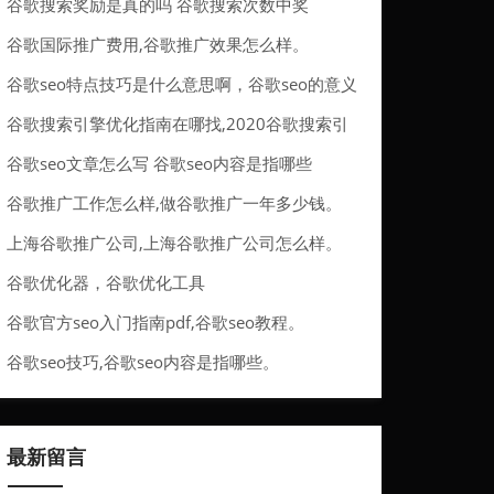
谷歌搜索奖励是真的吗 谷歌搜索次数中奖
谷歌国际推广费用,谷歌推广效果怎么样。
谷歌seo特点技巧是什么意思啊，谷歌seo的意义
谷歌搜索引擎优化指南在哪找,2020谷歌搜索引
擎。
谷歌seo文章怎么写 谷歌seo内容是指哪些
谷歌推广工作怎么样,做谷歌推广一年多少钱。
上海谷歌推广公司,上海谷歌推广公司怎么样。
谷歌优化器，谷歌优化工具
谷歌官方seo入门指南pdf,谷歌seo教程。
谷歌seo技巧,谷歌seo内容是指哪些。
最新留言