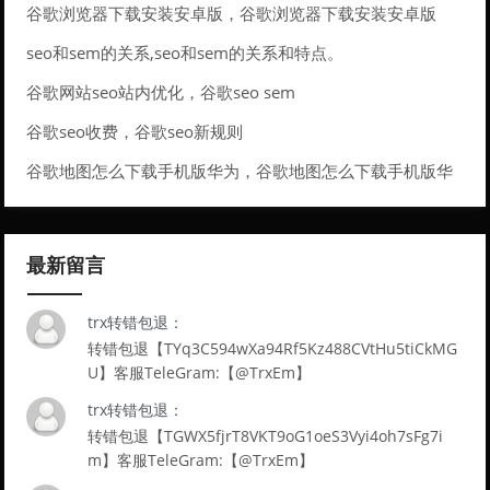
么。
谷歌浏览器下载安装安卓版，谷歌浏览器下载安装安卓版
seo和sem的关系,seo和sem的关系和特点。
谷歌网站seo站内优化，谷歌seo sem
谷歌seo收费，谷歌seo新规则
谷歌地图怎么下载手机版华为，谷歌地图怎么下载手机版华
为手表
最新留言
trx转错包退：
转错包退【TYq3C594wXa94Rf5Kz488CVtHu5tiCkMG
U】客服TeleGram:【@TrxEm】
trx转错包退：
转错包退【TGWX5fjrT8VKT9oG1oeS3Vyi4oh7sFg7i
m】客服TeleGram:【@TrxEm】