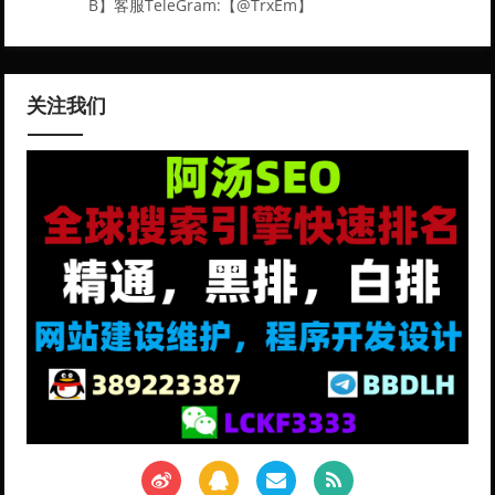
B】客服TeleGram:【@TrxEm】
关注我们