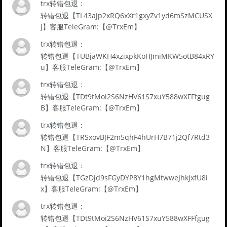
trx转错包退：
转错包退【TL43ajp2xRQ6xXr1gxyZv1yd6mSzMCUSX
j】客服TeleGram:【@TrxEm】
trx转错包退：
转错包退【TUBjaWKH4xzixpkKoHJmiMKW5otB84xRY
u】客服TeleGram:【@TrxEm】
trx转错包退：
转错包退【TDt9tMoi2S6NzHV61S7xuY588wXFFfgug
B】客服TeleGram:【@TrxEm】
trx转错包退：
转错包退【TRSxovBJF2m5qhF4hUrH7B71j2Qf7Rtd3
N】客服TeleGram:【@TrxEm】
trx转错包退：
转错包退【TGzDjd9sFGyDYP8Y1hgMtwweJhkJxfU8i
x】客服TeleGram:【@TrxEm】
trx转错包退：
转错包退【TDt9tMoi2S6NzHV61S7xuY588wXFFfgug