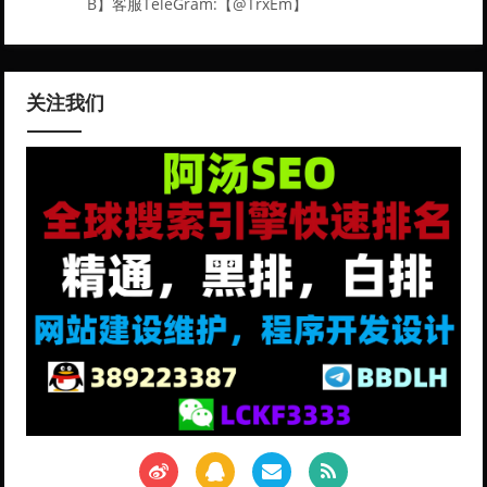
B】客服TeleGram:【@TrxEm】
关注我们