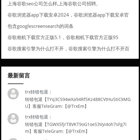
上海谷歌seo公司怎么样,上海谷歌公司招聘。
谷歌浏览器app下载安卓2024，谷歌浏览器app下载安卓官
网
包含googlescreensearch的词条
谷歌相机下载官方正版5.1，谷歌相机下载官方正版95
谷歌搜索引擎为什么打不开，谷歌搜索引擎为什么打不开百
度网盘
最新留言
trx转错包退：
转错包退【TYq3C594wXa94Rf5Kz488CVtHu5tiCkMG
U】客服TeleGram:【@TrxEm】
trx转错包退：
转错包退【TGWX5fjrT8VKT9oG1oeS3Vyi4oh7sFg7i
m】客服TeleGram:【@TrxEm】