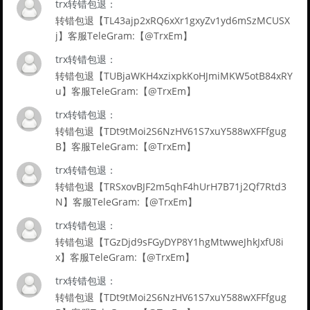
trx转错包退：
转错包退【TL43ajp2xRQ6xXr1gxyZv1yd6mSzMCUSX
j】客服TeleGram:【@TrxEm】
trx转错包退：
转错包退【TUBjaWKH4xzixpkKoHJmiMKW5otB84xRY
u】客服TeleGram:【@TrxEm】
trx转错包退：
转错包退【TDt9tMoi2S6NzHV61S7xuY588wXFFfgug
B】客服TeleGram:【@TrxEm】
trx转错包退：
转错包退【TRSxovBJF2m5qhF4hUrH7B71j2Qf7Rtd3
N】客服TeleGram:【@TrxEm】
trx转错包退：
转错包退【TGzDjd9sFGyDYP8Y1hgMtwweJhkJxfU8i
x】客服TeleGram:【@TrxEm】
trx转错包退：
转错包退【TDt9tMoi2S6NzHV61S7xuY588wXFFfgug