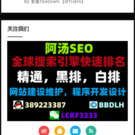
B】客服TeleGram:【@TrxEm】
关注我们