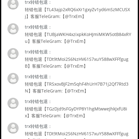
trx转错包退：
转错包退【TL43ajp2xRQ6xXr1gxyZv1yd6mSzMCUSX
j】客服TeleGram:【@TrxEm】
trx转错包退：
转错包退【TUBjaWKH4xzixpkKoHJmiMKW5otB84xRY
u】客服TeleGram:【@TrxEm】
trx转错包退：
转错包退【TDt9tMoi2S6NzHV61S7xuY588wXFFfgug
B】客服TeleGram:【@TrxEm】
trx转错包退：
转错包退【TRSxovBJF2m5qhF4hUrH7B71j2Qf7Rtd3
N】客服TeleGram:【@TrxEm】
trx转错包退：
转错包退【TGzDjd9sFGyDYP8Y1hgMtwweJhkJxfU8i
x】客服TeleGram:【@TrxEm】
trx转错包退：
转错包退【TDt9tMoi2S6NzHV61S7xuY588wXFFfgug