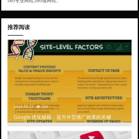
务。
seo专业网站,seo做网站。
推荐阅读
2024-10-27
234
Google 优化秘籍：提升外贸推广效果的关键