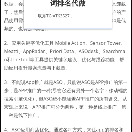
词排名代做
数据，会发现一个现象，有的同学下载了app后不久又卸载
了，然后过一段时间又重新下载app。这实际上和用户的产
联系TG:AT63527 。
品使用需求离不开。我们必须要客观的认知，很多app是低
频的、也有是高频的。
2、应用关键字优化工具 Mobile Action、Sensor Tower、
Meatti、AppRadar、Priori Data、ASOdesk、Searchma
n和TheTool等工具提供关键字建议、优化与跟踪功能，帮
助应用提升搜索流量与下载量。
3、不能说App推广就是ASO，只能说ASO是APP推广的第一
步，是APP推广的一种(尽管它还有另外一个名字：移动端的
搜索引擎优化)，但ASO绝不能涵盖APP推广的所有含义。从
宏观上来说，APP推广可分为两种，第一种是线上推广，第
二种是线下推广。
4、ASO应用商店优化。通过各种方式，来让app的排名和