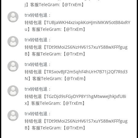
j】客服TeleGram:【@TrxEm】
trx转错包退：
转错包退【TUBjaWKH4xzixpkKoHJmiMKW5otB84xRY
u】客服TeleGram:【@TrxEm】
trx转错包退：
转错包退【TDt9tMoi2S6NzHV61S7xuY588wXFFfgug
B】客服TeleGram:【@TrxEm】
trx转错包退：
转错包退【TRSxovBJF2m5qhF4hUrH7B71j2Qf7Rtd3
N】客服TeleGram:【@TrxEm】
trx转错包退：
转错包退【TGzDjd9sFGyDYP8Y1hgMtwweJhkJxfU8i
x】客服TeleGram:【@TrxEm】
trx转错包退：
转错包退【TDt9tMoi2S6NzHV61S7xuY588wXFFfgug
B】客服TeleGram:【@TrxEm】