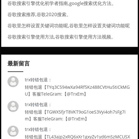
谷歌搜索引擎优化初学者指南,google搜索优化方法。
谷歌搜索推荐,谷歌2020搜索。
谷歌里怎样设置关键词功能呢,谷歌里怎样设置关键词功能呢
图片。
谷歌搜索引擎使用方法,谷歌搜索引擎使用方法视频。
最新留言
trx转错包退：
转错包退【TYq3C594wXa94Rf5Kz488CVtHu5tiCkMG
U】客服TeleGram:【@TrxEm】
trx转错包退：
转错包退【TGWX5fjrT8VKT9oG1oeS3Vyi4oh7sFg7i
m】客服TeleGram:【@TrxEm】
trx转错包退：
转错包退【TL43ajp2xRQ6xXr1gxyZv1yd6mSzMCUSX