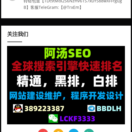
转错包退【TDt9tMoi2S6NzHV61S7xuY588wXFFfgug
B】客服TeleGram:【@TrxEm】
关注我们