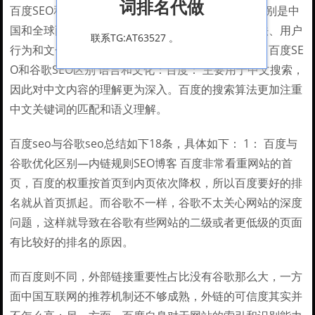
词排名代做
百度SEO和谷歌SEO有一些区别，主要是由于它们分别是中
国和全球两个最大的搜索引擎，而且它们的搜索算法、用户
联系TG:AT63527 。
行为和文化背景都存在差异。以下是一些主要区别：百度SE
O和谷歌SEO区别 语言和文化：百度： 主要用于中文搜索，
因此对中文内容的理解更为深入。百度的搜索算法更加注重
中文关键词的匹配和语义理解。
百度seo与谷歌seo总结如下18条，具体如下： 1： 百度与
谷歌优化区别—内链规则SEO博客 百度非常看重网站的首
页，百度的权重按首页到内页依次降权，所以百度要好的排
名就从首页抓起。而谷歌不一样，谷歌不太关心网站的深度
问题，这样就导致在谷歌有些网站的二级或者更低级的页面
有比较好的排名的原因。
而百度则不同，外部链接重要性占比没有谷歌那么大，一方
面中国互联网的推荐机制还不够成熟，外链的可信度其实并