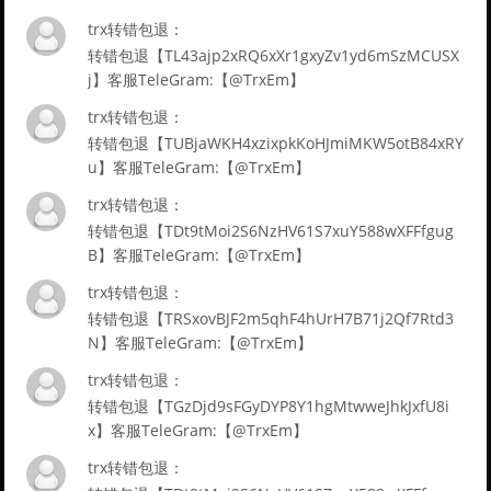
trx转错包退：
转错包退【TL43ajp2xRQ6xXr1gxyZv1yd6mSzMCUSX
j】客服TeleGram:【@TrxEm】
trx转错包退：
转错包退【TUBjaWKH4xzixpkKoHJmiMKW5otB84xRY
u】客服TeleGram:【@TrxEm】
trx转错包退：
转错包退【TDt9tMoi2S6NzHV61S7xuY588wXFFfgug
B】客服TeleGram:【@TrxEm】
trx转错包退：
转错包退【TRSxovBJF2m5qhF4hUrH7B71j2Qf7Rtd3
N】客服TeleGram:【@TrxEm】
trx转错包退：
转错包退【TGzDjd9sFGyDYP8Y1hgMtwweJhkJxfU8i
x】客服TeleGram:【@TrxEm】
trx转错包退：