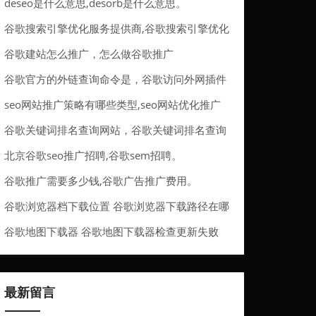
deseo是什么意思,desorb是什么意思。
谷歌搜索引擎优化服务提供商,谷歌搜索引擎优化
初学者指南。
谷歌建站怎么推广，怎么做谷歌推广
谷歌官方的外链查询命令是，谷歌访问外网插件
seo网站推广策略有哪些类型,seo网站优化推广
教程。
谷歌关键词排名查询网站，谷歌关键词排名查询
网站是什么
北京谷歌seo推广招聘,谷歌sem招聘。
谷歌推广需要多少钱,谷歌广告推广费用。
谷歌浏览器档下载位置 谷歌浏览器下载路径在哪
谷歌地图下载器 谷歌地图下载器检查更新失败
最新留言