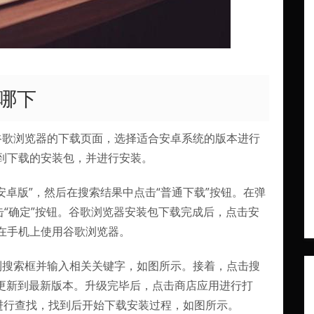
哪下
谷歌浏览器的下载页面，选择适合安卓系统的版本进行
到下载的安装包，并进行安装。
安卓版”，然后在搜索结果中点击“普通下载”按钮。在弹
击“确定”按钮。谷歌浏览器安装包下载完成后，点击安
在手机上使用谷歌浏览器。
到搜索框并输入相关关键字，如图所示。接着，点击搜
店更新到最新版本。升级完毕后，点击商店应用进行打
器进行查找，找到后开始下载安装过程，如图所示。