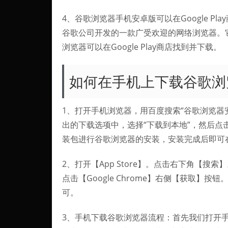
4、谷歌浏览器手机安卓版可以在Google Pl
谷歌公司开发的一款广受欢迎的网络浏览器。它
浏览器可以在Google Play商店找到并下载。
如何在手机上下载谷歌浏
1、打开手机浏览器，用百度搜索“谷歌浏览器
出的下载选项中，选择“下载到本地”，然后点
装包进行谷歌浏览器的安装，安装完成后即可
2、打开【App Store】。点击右下角【搜
点击【Google Chrome】右侧【获取】
可。
3、手机下载谷歌浏览器流程：首先我们打开