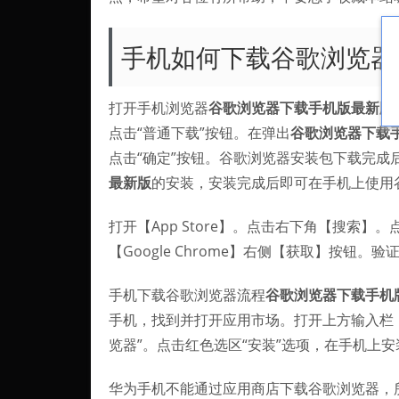
手机如何下载谷歌浏览器
打开手机浏览器
谷歌浏览器下载手机版最新版
点击“普通下载”按钮。在弹出
谷歌浏览器下载
点击“确定”按钮。谷歌浏览器安装包下载完成
最新版
的安装，安装完成后即可在手机上使用
打开【App Store】。点击右下角【搜索】
【Google Chrome】右侧【获取】按钮
手机下载谷歌浏览器流程
谷歌浏览器下载手机
手机，找到并打开应用市场。打开上方输入栏，
览器”。点击红色选区“安装”选项，在手机上
华为手机不能通过应用商店下载谷歌浏览器，