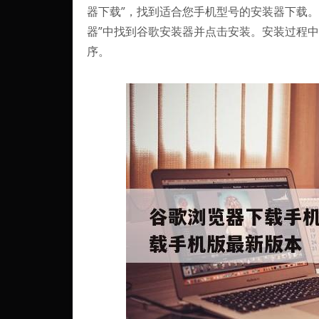
器下载”，找到适合您手机型号的安装器下载。
器”中找到谷歌安装器并点击安装。安装过程
序。