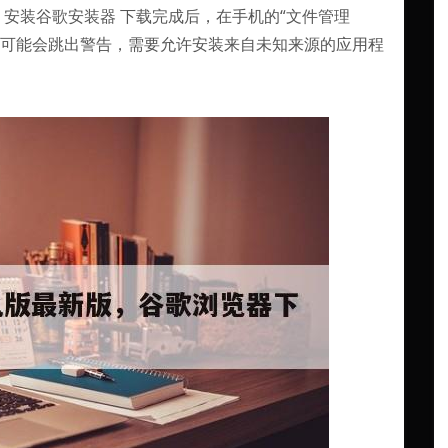
 安装谷歌安装器 下载完成后，在手机的“文件管理
中可能会跳出警告，需要允许安装来自未知来源的应用程