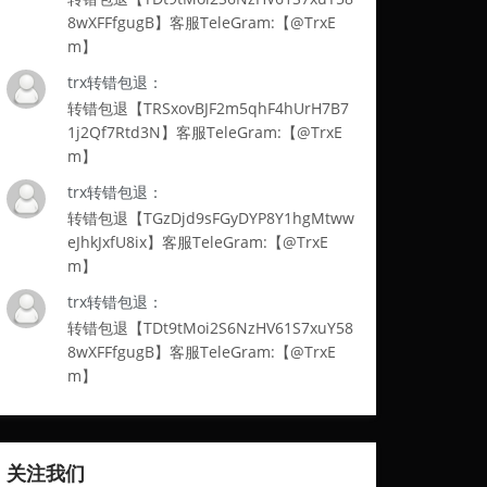
8wXFFfgugB】客服TeleGram:【@TrxE
m】
trx转错包退：
转错包退【TRSxovBJF2m5qhF4hUrH7B7
1j2Qf7Rtd3N】客服TeleGram:【@TrxE
m】
trx转错包退：
转错包退【TGzDjd9sFGyDYP8Y1hgMtww
eJhkJxfU8ix】客服TeleGram:【@TrxE
m】
trx转错包退：
转错包退【TDt9tMoi2S6NzHV61S7xuY58
8wXFFfgugB】客服TeleGram:【@TrxE
m】
关注我们